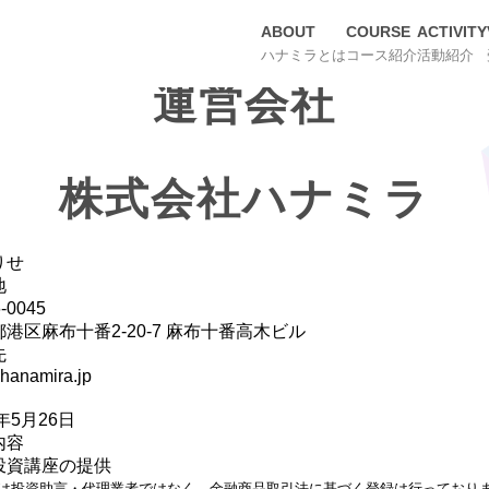
ABOUT
COURSE
ACTIVITY
ハナミラとは
コース紹介
活動紹介
運営会社
株式会社ハナミラ
りせ
地
-0045
港区麻布十番2-20-7 麻布十番高木ビル
先
hanamira.jp
1年5月26日
内容
投資講座の提供
は投資助言・代理業者ではなく、金融商品取引法に基づく登録は行っており