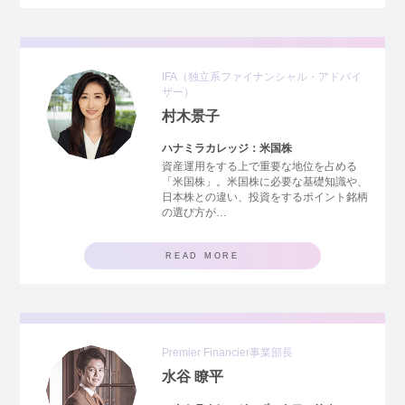
IFA
（独立系ファイナンシャル・アドバイ
ザー）
村木景子
ハナミラカレッジ：米国株
資産運用をする上で重要な地位を占める
「米国株」。米国株に必要な基礎知識や、
日本株との違い、投資をするポイント銘柄
の選び方が…
READ MORE
Premier Financier事業部長
水谷 瞭平